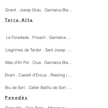
Granit . Josep Grau . Garnatxa Blanca . 37€
Terra Alta
La Foradada . Frisach . Garnatxa Blanca . 27€
Llagrimes de Tardor . Sant Josep . Garnatxa Blanca . 25
Mas d'En Pol . Clua . Garnatxa Blanca . 22€
Ekam . Castell d'Encus . Riesling i albarinyo . 37€
Biu de Sort . Celler Batlliu de Sort . Riesling . 27€
Penedès
Sisquella . Clos Pons . Albarinyo i Garnatxa Blanca . 25€