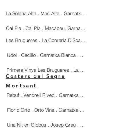
La Solana Alta . Mas Alta . Garnatxa Blanca . 59€
Cal Pla . Cal Pla . Macabeu, Garnatxa i Moscatell . 23€
Les Brugueres . La Conreria D'Scala Dei . Garnatxa Blan
Udol . Cecilio . Garnatxa Blanca . 26€
Primera Vinya Les Brugueres . La Conreria D'Scala Dei .
Costers del Segre
Montsant
Rebuf . Vendrell Rived . Garnatxa Blanca . 23€
Flor d'Orto . Orto Vins . Garnatxa Blanca . 28€
Una Nit en Globus . Josep Grau . Chardonnay i Garnatx