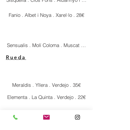
Fanio . Albet i Noya . Xarel·lo . 28€
Sensualis . Molí Coloma . Muscat d'Alexandria, Xarel·lo
Rueda
Meraldis . Yllera . Verdejo . 35€
Elementa . La Quinta . Verdejo . 22€
Quintaluna . Pago de Carraovejas . Verdejo . 28€
Catalunya