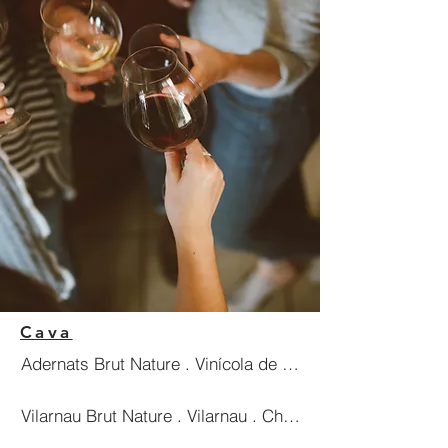
Cava
Adernats Brut Nature . Vinícola de Nulles . Macabeu, xare
Vilarnau Brut Nature . Vilarnau . Chardonnay, Macabeu i P