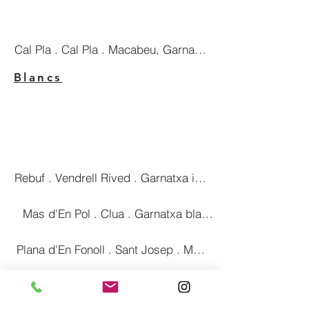
Cal Pla . Cal Pla . Macabeu, Garnatxa i Moscatell . 4,6€
Blancs
Rebuf . Vendrell Rived . Garnatxa i Macabeu . 4,6€
Mas d'En Pol . Clua . Garnatxa blanca . 4,4€
Plana d'En Fonoll . Sant Josep . Moscatell . 4,2€
Rosats
Flor de Nit . Flor de Nit . Garnatxa . 4,8€